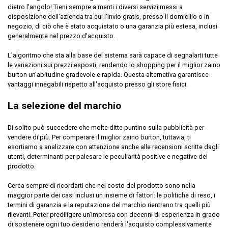
dietro l'angolo! Tieni sempre a menti i diversi servizi messi a
disposizione dell'azienda tra cui l'invio gratis, presso il domicilio o in
negozio, di ciò che è stato acquistato o una garanzia più estesa, inclusi
generalmente nel prezzo d'acquisto.
L'algoritmo che sta alla base del sistema sarà capace di segnalarti tutte
le variazioni sui prezzi esposti, rendendo lo shopping per il miglior zaino
burton un'abitudine gradevole e rapida. Questa alternativa garantisce
vantaggi innegabili rispetto all'acquisto presso gli store fisici.
La selezione del marchio
Di solito può succedere che molte ditte puntino sulla pubblicità per
vendere di più. Per comperare il miglior zaino burton, tuttavia, ti
esortiamo a analizzare con attenzione anche alle recensioni scritte dagli
utenti, determinanti per palesare le peculiarità positive e negative del
prodotto.
Cerca sempre di ricordarti che nel costo del prodotto sono nella
maggior parte dei casi inclusi un insieme di fattori: le politiche di reso, i
termini di garanzia e la reputazione del marchio rientrano tra quelli più
rilevanti. Poter prediligere un'impresa con decenni di esperienza in grado
di sostenere ogni tuo desiderio renderà l'acquisto complessivamente