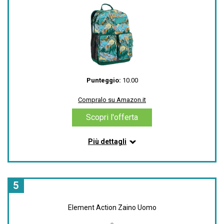
doppie tasce laterali per bottiglie d´acqua.
Ingresso principale in stile zaino con chiusura a
coulisse. Spallacci ergonomici con cinghia pettorale
regolabile. Cinghie di compressione laterali
Dimensioni: 19in x 12in x 6in / 47cm x 31cm x 16cm;
Volume: 30 Litri
La resistente costruzione esterna in tessuto
respinge l'acqua in caso di neve e condizioni variabili
Punteggio:
10.00
invernali
Compralo su Amazon.it
Compralo su Amazon.it
Scopri l'offerta
Scopri l'offerta
Più dettagli
Informazioni su questo articolo
Spallacci ergonomici con cinghia pettorale
regolabile - Fibbie adatte ai bambini
5
Custodia per tablet: 13 x 9 pollici / 33 cm x 23 cm
Tasche esterne per accessori; Doppie tasche laterali
Element Action Zaino Uomo
in rete per bottiglie d'acqua
Dimensioni: 14in x 10in x 5in / 36cm x 26cm x 13cm;