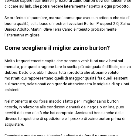
servisse sapere facilmente il prezzo di zaino burton devi semplicemente
cliccare sul link, che potrai vedere lateralmente rispetto a ogni prodotto.
Se preferisci risparmiare, ma vuoi comunque avere un articolo che sia di
buona qualità, sulla base di nostre rilevazioni Burton Prospect 2.0, Zaino
Unisex Adulto, Martini Olive Terra Camo è ritenuto probabilmente
l'alternativa migliore.
Come scegliere il miglior zaino burton?
Molto frequentemente capita che possono venir fuori nuovi beni sul
mercato, per questa ragione fare la scelta più adeguata è difficile, senza
dubbio. Detto ciò, abbi fiducia: tutti i prodotti che abbiamo voluto
mostrarti qui rappresentano quelli di maggior qualità fra quelli esistenti
sul mercato, selezionati con grande attenzione tra le migliaia di opzioni
esistenti.
Nel momento in cui fossi insoddisfatto per il miglior zaino burton,
ricorda, in relazione alle condizioni generali del negozio on line, puoi
servirti del reso di ciò che hai comprato. Assicurati bene anche delle
diverse tempistiche di spedizione e il prezzo di zaino burton prima di
acquistare.
Esaminate queste cose, ti resterà soltanto da fare il pagamento e