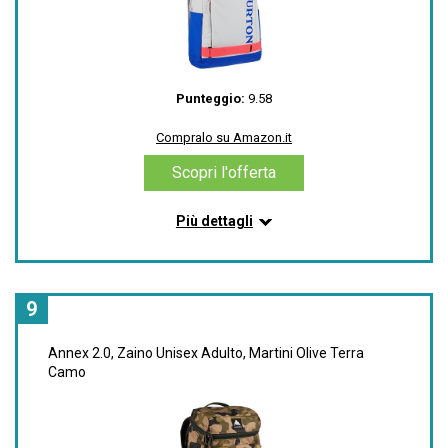
Punteggio:
9.58
Compralo su Amazon.it
Scopri l'offerta
Più dettagli
Informazioni su questo articolo
Custodia per Laptop: 14in x 11in / 36cm x 28cm.
Doppie tasche laterali per bottiglia d´acqua e tasce
9
esterna con cerniera per accessori
Spallacci ergonomici imbottiti con cinghia pettorale
Annex 2.0, Zaino Unisex Adulto, Martini Olive Terra
regolabile. Cinghie porta-Tavola
Camo
Dimensioni: 20in x 12in x 6in / 50cm x 30cm x 16cm;
Volume: 26 Litri
La resistente costruzione in tessuto esterno
respinge l'acqua in caso di neve e condizioni di misto