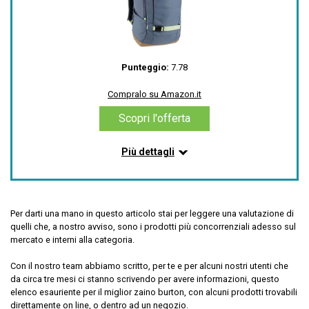
cerniera e clip per chiavi, e molteplici tasche esterne
per accessori.
La resistente costruzione in tessuto esterno
respinge l'acqua in caso di neve e condizioni di misto
invernale
Punteggio:
7.78
I materiali approvati Bluesign utilizzano solo
sostanze chimiche sicure e riducono l'impatto sia
Compralo su Amazon.it
sull'uomo che sull´ambiente durante la produzione
Dimensioni: 20in x 11in x 7in / 50cm x 29cm x 18cm;
Scopri l'offerta
Peso: 1.5lbs; Volume: 28L
Più dettagli
Informazioni su questo articolo
Compralo su Amazon.it
Scopri l'offerta
Custodia per Laptop: 18in x 11in / 45cm x 27cm;
Custodia per Tablet: 11in x 11in / 29cm x 27cm.
Per darti una mano in questo articolo stai per leggere una valutazione di
Molteplici tasce esterne per accessori, tasca con
quelli che, a nostro avviso, sono i prodotti più concorrenziali adesso sul
fodera in pile per occhiali e accessori, e tasca a rete
mercato e interni alla categoria.
interna con cerniera, con clip per chiavi
Spallacci ergonomici con cinghia pettorale
Con il nostro team abbiamo scritto, per te e per alcuni nostri utenti che
regolabile. Cinghie porta-Tavola riponibili
da circa tre mesi ci stanno scrivendo per avere informazioni, questo
Dimensioni: 19in x 11in x 7in / 49cm x 28cm x 18cm;
elenco esauriente per il miglior zaino burton, con alcuni prodotti trovabili
Volume: 27 Litri
direttamente on line, o dentro ad un negozio.