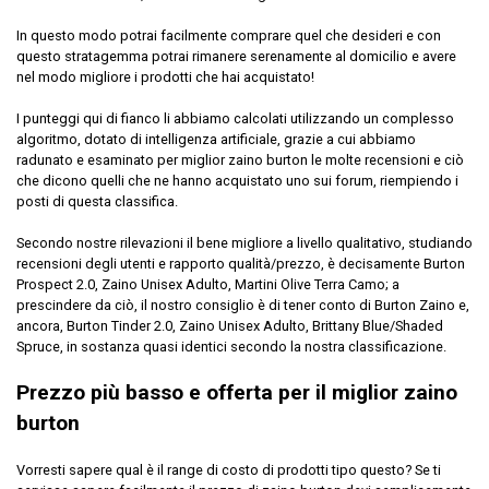
La resistente costruzione esterna in tessuto
In questo modo potrai facilmente comprare quel che desideri e con
respinge l'acqua in caso di neve e condizioni variabili
questo stratagemma potrai rimanere serenamente al domicilio e avere
invernali
nel modo migliore i prodotti che hai acquistato!
I punteggi qui di fianco li abbiamo calcolati utilizzando un complesso
Compralo su Amazon.it
algoritmo, dotato di intelligenza artificiale, grazie a cui abbiamo
radunato e esaminato per miglior zaino burton le molte recensioni e ciò
Scopri l'offerta
che dicono quelli che ne hanno acquistato uno sui forum, riempiendo i
posti di questa classifica.
Secondo nostre rilevazioni il bene migliore a livello qualitativo, studiando
recensioni degli utenti e rapporto qualità/prezzo, è decisamente Burton
Prospect 2.0, Zaino Unisex Adulto, Martini Olive Terra Camo; a
prescindere da ciò, il nostro consiglio è di tener conto di Burton Zaino e,
ancora, Burton Tinder 2.0, Zaino Unisex Adulto, Brittany Blue/Shaded
Spruce, in sostanza quasi identici secondo la nostra classificazione.
Prezzo più basso e offerta per il miglior zaino
burton
Vorresti sapere qual è il range di costo di prodotti tipo questo? Se ti