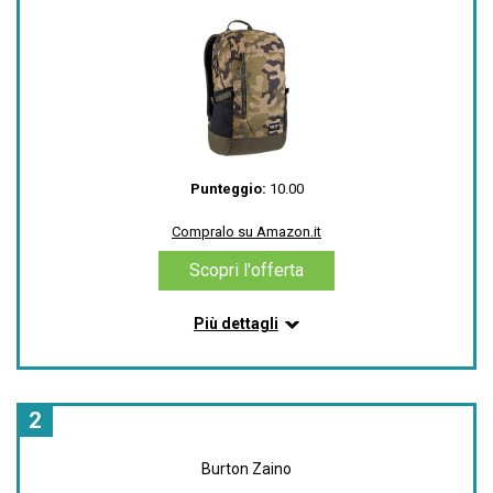
Punteggio:
10.00
Compralo su Amazon.it
Scopri l'offerta
Più dettagli
Informazioni su questo articolo
Custodia per Laptop: 13in x 11in / 33cm x 27 cm;
Custodia per Tablet: 11in x 11in / 29cm x 28.5cm
2
Molteplici tasche esterne per accessori, doppie
tasche laterali in rete per bottiglie d´acqua, e tasca a
Burton Zaino
rete interna con cerniera e con clip per chiavi.