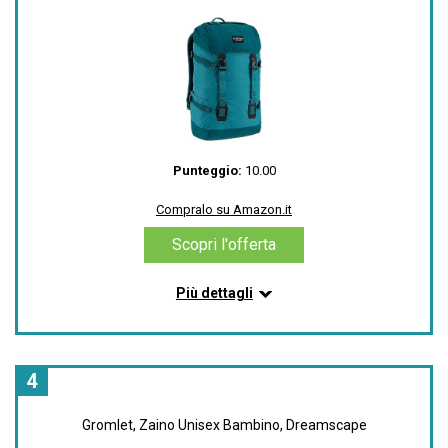
Compralo su Amazon.it
Scopri l'offerta
Punteggio:
10.00
Compralo su Amazon.it
Scopri l'offerta
Più dettagli
Informazioni su questo articolo
Custodia per Laptop accessibile internamente ed
esternamente: 18in x 10.5in / 45cm x 26.5cm;
4
Custodia per Tablet: 12in x 10in / 29.5cm x 26.5cm
Tasca interna a rete con cerniera e con clip per
Gromlet, Zaino Unisex Bambino, Dreamscape
chiavi, molteplici tasche esterne per accessori, e