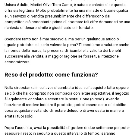
Unisex Adulto, Martini Olive Terra Camo, è naturale chiedersi se questa
cifra sia legittima. Molto probabilmente ha una miriade di buone qualità
e un servizio di vendita presumibilmente che differiscono dai
competitor. ciò nonostante prima di sborsare tali cifre domandati se una
richiesta di denaro simile è giustificato o infondato.
Spendere tanto non è mai piacevole, ma per un qualunque articolo
uguale potrebbe sul serio valerne la pena? Ti esortiamo a valutare anche
la nomea della marca, la presenza di ricambi e la validità dei benefit
successivi alla vendita, a maggior ragione se fosse tua intenzione
economizzare.
Reso del prodotto: come funziona?
Nella circostanza in cui avessi cambiato idea sull'acquisto fatto oppure
se ciò che hai comprato non combacia con le tue aspettative, il negozio
è legalmente vincolato a accettare la restituzione (o reso). Avendo
l'opzione di rendere indietro il prodotto, potrai essere certo di stabilire
cosa acquistare evitando di restare deluso o di aver usato in maniera
errata i tuoi soldi.
Dopo l'acquisto, avrai la possibilità di godere di due settimane per poter
eseguire il reso; in seguito a questo intervallo di tempo, saranno