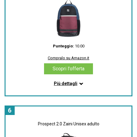
Volume: 15 Litri
Compralo su Amazon.it
Scopri l'offerta
Punteggio:
10.00
Compralo su Amazon.it
Scopri l'offerta
Più dettagli
Informazioni su questo articolo
Chiusura: Chiusura a cerniera
Casual
6
X
Prospect 2.0 Zaini Unisex adulto
Compralo su Amazon.it