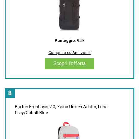
Interne Zippered mesh pocket with key clip
Adjustable sternum strap; Ergonomic shoulder
straps
Compralo su Amazon.it
Punteggio:
9.58
Scopri l'offerta
Compralo su Amazon.it
Scopri l'offerta
8
Burton Emphasis 2.0, Zaino Unisex Adulto, Lunar
Gray/Cobalt Blue