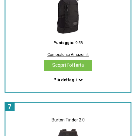
Scopri l'offerta
Punteggio:
9.58
Compralo su Amazon.it
Scopri l'offerta
Più dettagli
Informazioni su questo articolo
Laptop o [33cm x 27cm x 2.5cm]; tablet Sleeve
[28.5cm x 29cm]
7
Prospect 2.0
Volume: 20 liters
Burton Tinder 2.0
100% Poliestere
Two external a pocket; dual mesh water Bottle
pockets with compression straps