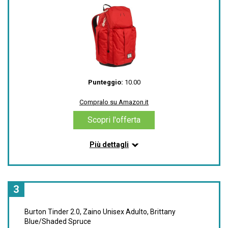
Spallacci ergonomici con cinghia pettorale
regolabile. Cinghie di compressione laterali
Dimensioni: 20in x 13in x 6in / 50cm x 32cm x 16cm;
Volume: 20 Litri
La resistente costruzione esterna in tessuto
respinge l'acqua in caso di neve e condizioni variabili
invernali
Punteggio:
10.00
Compralo su Amazon.it
Compralo su Amazon.it
Scopri l'offerta
Scopri l'offerta
Più dettagli
Informazioni su questo articolo
Spazioso scomparto principale con tasche interne
Molteplici tasche esterne per accessori
3
Scomparto aggiuntivo per tablet o piccolo laptop
con fodera in pile
Burton Tinder 2.0, Zaino Unisex Adulto, Brittany
Scomparto interno
Blue/Shaded Spruce
'Scomparto laptop imbottito