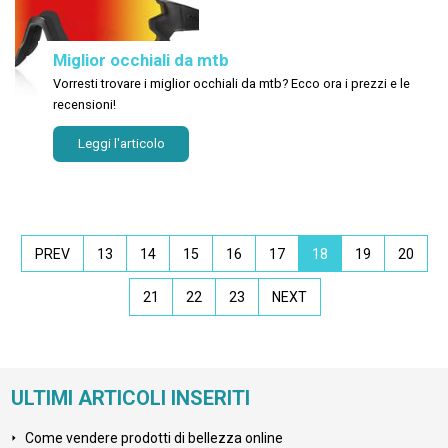
Miglior occhiali da mtb
Vorresti trovare i miglior occhiali da mtb? Ecco ora i prezzi e le
recensioni!
Leggi l'articolo
PREV
13
14
15
16
17
18
19
20
21
22
23
NEXT
ULTIMI ARTICOLI INSERITI
Come vendere prodotti di bellezza online