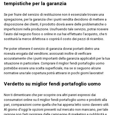
tempistiche per la garanzia
Se per fruire del servizio di restituzione non è essenziale trovare una
spiegazione, per la garanzia che i punti vendita decidono di mettere a
disposizione dei clienti, il prodotto dovrà avere delle problematiche o
imperfezioni nella produzione. Usufruendo tale servizio, potrai ricevere
l'aiuto dal negozio fisico o online in cui hai effettuato l'acquisto, che ti
sostituirà la merce difettosa o coprirà il costo dei pezzi di ricambio.
Per poter ottenere il servizio di garanzia dovrai portarti dietro una
ricevuta erogata dal venditore; assicurati inoltre di verificare
accuratamente che i punti importanti della garanzia applicabili per la tua
situazione in particolare. Comprare il miglior fendi portafoglio uomo
potrebbe essere una scelta superficiale, ma se si seguono alcune
normative una tale copertura potrà attivarsi in pochi giorni lavorativi!
Verdetto su miglior fendi portafoglio uomo
Non ti dimenticare che per scoprire ora altri pareri espressi dai
consumatori online su il miglior fendi portafoglio uomo e prodotti alla
pari, comparazioni come quella che hai appena letto sono davvero utili.
Al giorno d'oggi le opzioni presenti sul mercato non mancano, per tale
ragione non farti raggirare dalle campagne di marketing e pubblicità e