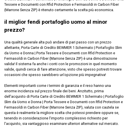
Tessere e Documenti con Rfid Protection e Fermasoldi in Carbon Fiber
(Marrone Senza ZIP) è ritenuto certamente la scelta più economica.
Compralo su Amazon.it
il miglior fendi portafoglio uomo al minor
Scopri l'offerta
prezzo?
Una qualità generale alta può andare di pari passo con un prezzo
allettante, Porta Carte di Credito BEWMER 1 Schermato | Portafoglio Slim
da Uomo e Donna | Porta Tessere e Documenti con Rfid Protection e
Fermasoldi in Carbon Fiber (Marrone Senza ZIP) è una dimostrazione
valida! Il sistema fa anche i conti con le promozioni in quel momento
valide, quindi cerca di fare attenzione, visto che spesso potresti trovare
occasioni che spesso sarebbero un'opzione più impegnativa!
Elementi importanti come i termini di garanzia e il reso hanno una
enorme incidenza sul prezzo finale dei beni. Anzitutto, prima
dell'acquisto di Porta Carte di Credito BEWMER 1 Schermato | Portafoglio
Slim da Uomo e Donna | Porta Tessere e Documenti con Rfid Protection e
Fermasoldi in Carbon Fiber (Marrone Senza ZIP), valuta con cautela se
questa è realmente la migliore scelta che potessi prendere oppure se,
tenendo in considerazione l'importo complessivo richiesto per
l'acquisto, sia vantaggioso esaminare ulteriori alternative sul mercato.