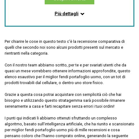
dei modi
[IDEA REGALO PER COMPLEANNI, LAUREE E
Più dettagli
FESTIVITÀ] Comodo ed elegante, Bemwer si adatta ad
Informazioni su questo articolo
ogni occasione, motivo per cui è stato scelto tra le
migliori idee regalo per uomo e donna nel 2021!
QUALITÀ PREMIUM: tutto il nostro set regalo Loujin è
realizzato in vera pelle di vacchetta, con una
Dettagli
Per chiarire le cose in questo testo c'è la recensione comparativa di
consistenza morbida che è molto liscia al tatto e avrà
quelli che secondo noi sono alcuni prodotti presenti sul mercato e
un aspetto fantastico anche se invecchia con l'uso
rientranti nella categoria.
Materiale: Alluminio
quotidiano. Il nostro set regalo da uomo alla moda è il
Fattore di forma: Sottile
migliore per tutte le occasioni e combina resistenza e
Con il nostro team abbiamo scritto, per te e per svariati utenti che da
Marchio: BEWMER
moda.
quasi un mese vorrebbero ottenere informazioni approfondite, questo
Caratteristica speciale: NON Include tasca per
CARATTERISTICHE ECCEZIONALI: Con il portafoglio
elenco esaustivo per il miglior fendi portafoglio uomo, con un tot di
monete
in pelle resistente ottieni anche una cintura resistente
prodotti trovabili dal cellulare, o dentro uno store fisico.
Colore: Marrone
da uomo di alta qualità che diventerà presto la tua
Grazie a questa cosa potrai acquistare con semplicità ciò che hai
cintura in pelle resistente preferita puoi facilmente
bisogno e utilizzando questo stratagemma sarà possibile rimanere
tagliarla per ridimensionarla. La sorpresa finale è il
Compralo su Amazon.it
serenamente a casa e farti recapitare senza errori i tuoi ordini!
fantastico braccialetto realizzato totalmente a mano.
SCELTA PERFETTA: il portafoglio in pelle di
Scopri l'offerta
I punti qui indicati li abbiamo ottenuti sfruttando un complesso
vacchetta oliata è adatto a uomini di tutte le età, che si
algoritmo, basato sull'intelligenza artificiale, che ha riunito e scansionato
tratti di affari o di piacere, può dimostrare il fascino di
per miglior fendi portafoglio uomo più di mille recensioni e cosa
ogni occasione. Oltre alla cintura in pelle e al
pensano coloro che l'hanno comprato online, generando la seguente
braccialetto in pelle fatti a mano nella confezione