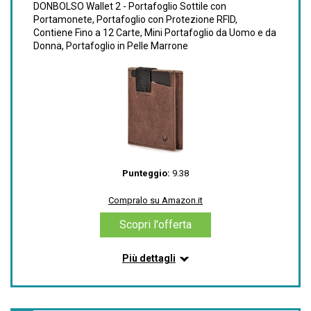
DONBOLSO Wallet 2 - Portafoglio Sottile con
Dettagli
Portamonete, Portafoglio con Protezione RFID,
Contiene Fino a 12 Carte, Mini Portafoglio da Uomo e da
Marchio: Calvin Klein
Donna, Portafoglio in Pelle Marrone
Materiale: Pelle
Colore: Nero (Black)
Fattore di forma: Sottile
Stile: Porta Carte di Credito
Compralo su Amazon.it
Scopri l'offerta
Punteggio:
9.38
Compralo su Amazon.it
Scopri l'offerta
Più dettagli
Informazioni su questo articolo
Sicurezza: La protezione funzionale in gomma