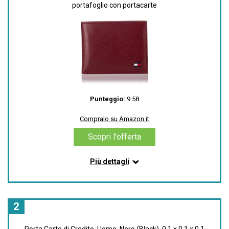
portafoglio con portacarte
Punteggio:
9.58
Compralo su Amazon.it
Scopri l'offerta
Più dettagli
Informazioni su questo articolo
Materiale esterno: Pelle
Composizione materiale: Cuoio
2
Chiusura: Senza chiusura