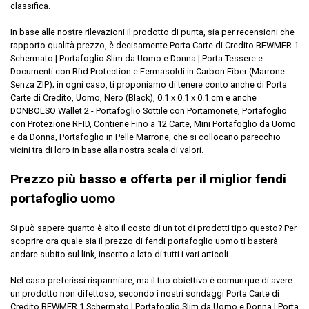
classifica.
regalo avanzata ed elegante, sarà la scelta perfetta
per il tuo regalo.
In base alle nostre rilevazioni il prodotto di punta, sia per recensioni che
SODDISFAZIONE DEL CLIENTE AL 100%: questo set
rapporto qualità prezzo, è decisamente Porta Carte di Credito BEWMER 1
regalo unico è realizzato in Egitto. Vogliamo che tu
Schermato | Portafoglio Slim da Uomo e Donna | Porta Tessere e
ami il nostro set regalo per uomo tanto quanto noi. Se
Documenti con Rfid Protection e Fermasoldi in Carbon Fiber (Marrone
non sei soddisfatto dei nostri prodotti per qualsiasi
Senza ZIP); in ogni caso, ti proponiamo di tenere conto anche di Porta
motivo, ti preghiamo di restituire i tuoi prodotti per una
Carte di Credito, Uomo, Nero (Black), 0.1 x 0.1 x 0.1 cm e anche
nuova sostituzione o un rimborso completo.
DONBOLSO Wallet 2 - Portafoglio Sottile con Portamonete, Portafoglio
UTILIZZO ULTIMATO: regali da uomo perfetti per
con Protezione RFID, Contiene Fino a 12 Carte, Mini Portafoglio da Uomo
l'anniversario. Adatto a ogni uomo, padre, marito,
e da Donna, Portafoglio in Pelle Marrone, che si collocano parecchio
fidanzato, fratello, te stesso, figlio, capo, subordinati,
vicini tra di loro in base alla nostra scala di valori.
ecc. È la migliore scelta regalo per compleanno,
Prezzo più basso e offerta per il miglior fendi
anniversario, Xmax, festa del papà, Ringraziamento,
natale, San Valentino e così via.
portafoglio uomo
Dettagli
Si può sapere quanto è alto il costo di un tot di prodotti tipo questo? Per
scoprire ora quale sia il prezzo di fendi portafoglio uomo ti basterà
Materiale: Pelle
andare subito sul link, inserito a lato di tutti i vari articoli.
Fattore di forma: Sottile
Marchio: Loujin
Nel caso preferissi risparmiare, ma il tuo obiettivo è comunque di avere
Descrizione rivestimento: Pelle
un prodotto non difettoso, secondo i nostri sondaggi Porta Carte di
Colore: Marrone
Credito BEWMER 1 Schermato | Portafoglio Slim da Uomo e Donna | Porta