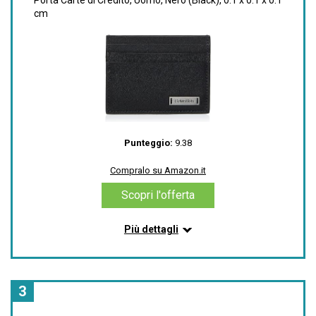
Porta Carte di Credito, Uomo, Nero (Black), 0.1 x 0.1 x 0.1
Dettagli
cm
Marchio: Tommy Hilfiger
Materiale: Pelle
Colore: Rosso (Rosso)
Tipo di chiusura: Senza chiusura
Stile: Bifold
Compralo su Amazon.it
Punteggio:
9.38
Scopri l'offerta
Compralo su Amazon.it
Scopri l'offerta
Più dettagli
Informazioni su questo articolo
Materiale esterno: Pelle
Composizione materiale: 100% pelle
3
Chiusura: Cerniera