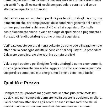
Detto ciò, rilassati: tutti gli articoli che abbiamo selezionato sono quelli
più validi fra quelli esistenti, scelti con particolare cura tra le diverse
alternative reperibili sul mercato.
Nel caso ti sentissi scontento per il miglior fendi portafoglio uomo, non
dimenticarti che, nei tempi previsti dalle condizioni generali dello store
on line, puoi usufruire del reso di ciò che hai acquistato. Controlla
scrupolosamente anche le varie tipologie di spedizione e pagamento e
il prezzo di fendi portafoglio uomo prima di acquistare.
Verificate queste cose, ti rimarrà soltanto da concludere il pagamento e
attendere la consegna di tutte le cose che hai acquistato! La procedura
è davvero semplice, ciò che vuoi è a portata di click!
Valuta ogni opzione per il miglior fendi portafoglio uomo e concorrenti,
poiché generalmente fare scelte leggere non solo è accompagnato da
una perdita economica e di energie, ma è anche veramente facile!
Qualità e Prezzo
Comprare tutti i prodotti maggiormente scontati può avere molti lati
positivi, ma non sempre risparmiare risulta essere la decisione migliore.
Fai di continuo attenzione agli sconti spesso interessanti che alcuni
marchi puntano su, ma non scordarti che spendere una somma