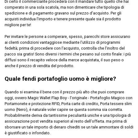
Di certo il commerciante procederà con il mandare tutto quello che hai
comperato in una sola scatola, ma non dimenticare che tipologia di
spedizione e di pagamento gravano sul prezzo d'acquisto. Per gli
acquisti individua l'importo e tenere presente quale sia il prodotto
migliore per te!
Per invitare le persone a comperare, spesso, parecchi store assicurano
ai clienti condizioni vantaggiose mediante l'utilizzo di programmi
fedeltà; prima di procedere con l'acquisto, controlla che l'inoltro del
pacco sia gratis! Sono diversi i termini che pesano sul conto finale: i più
diffusi sono il recapito veloce della merce acquistata, il suo peso o
anche il prezzo di vendita del prodotto.
Quale fendi portafoglio uomo è migliore?
Quando si esamina il bene con il prezzo più alto che puoi comprare
oggi, ovvero Magic Wallet Flap Boy - l'originale - Portafoglio Magico con
Portamonete e protezione RFID, Porta carte di credito, Porta tessere slim
uomo (Nero), è naturale voler capire se questa somma sia corretta.
Probabilmente deriva da tantissime peculiarità uniche e una tipologia di
assicurazione post vendita superiori al resto dell'offerta. ma prima di
sborsare un tale importo di denaro chiediti se un tale ammontare di soldi
è giustificato o infondato.